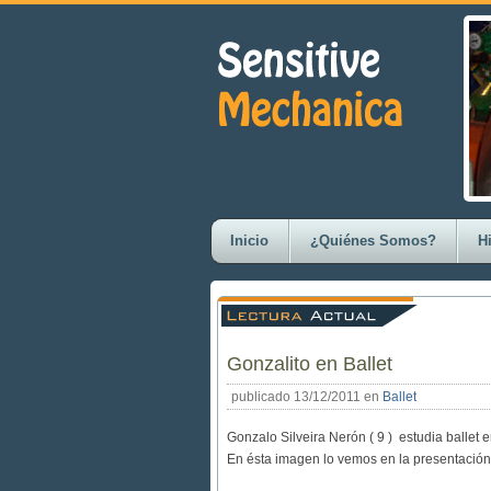
Inicio
¿Quiénes Somos?
Hi
Gonzalito en Ballet
publicado 13/12/2011 en
Ballet
Gonzalo Silveira Nerón ( 9 ) estudia ballet 
En ésta imagen lo vemos en la presentación