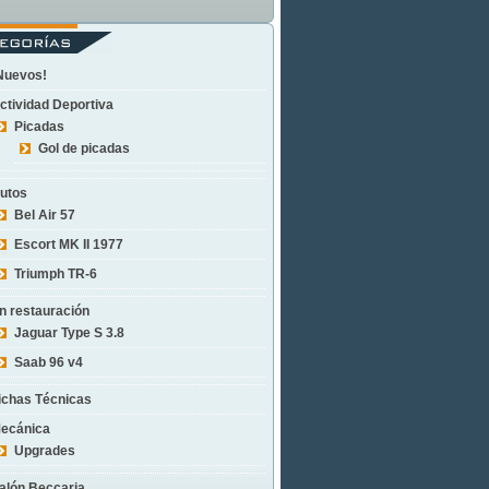
Nuevos!
ctividad Deportiva
Picadas
Gol de picadas
utos
Bel Air 57
Escort MK II 1977
Triumph TR-6
n restauración
Jaguar Type S 3.8
Saab 96 v4
ichas Técnicas
ecánica
Upgrades
alón Beccaria