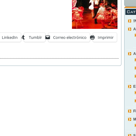
!
A
LinkedIn
Tumblr
Correo electrónico
Imprimir
A
E
F
M
S