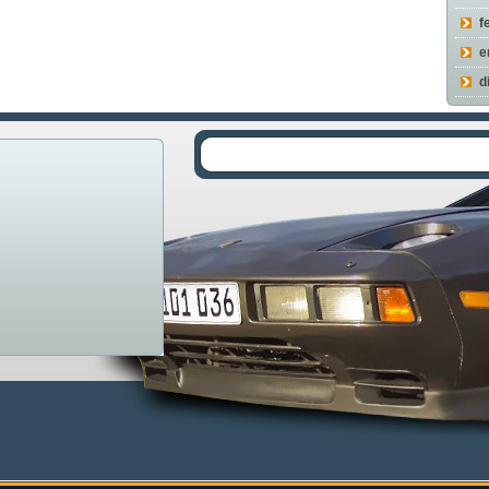
f
e
d