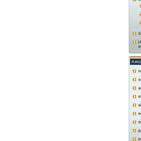
S
U
e
n
s
a
m
a
n
m
j
m